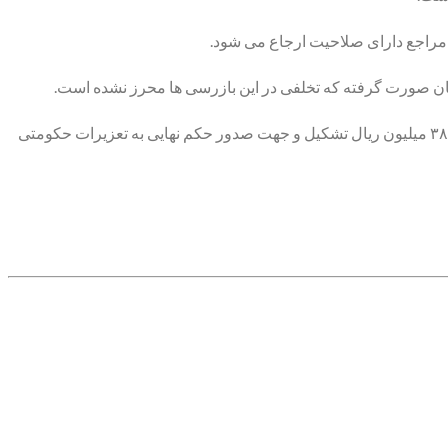
جعفری گفت: همچنین ۲۶۰ مورد بازرسی در حوزه قاچاق کالا در این شهرستان صورت گرفته که سه فقره پرونده قاچاق به ارزش ۷ میلیارد و ۳۸۸ میلیون ریال تشکیل و جهت صدور حکم نهایی به تعزیرات حکومتی