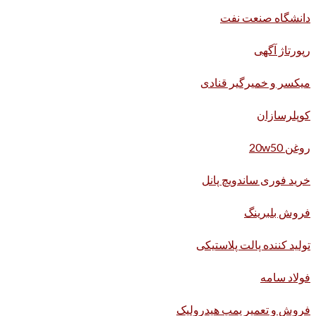
دانشگاه صنعت نفت
رپورتاژ آگهی
میکسر و خمیرگیر قنادی
کوپلرسازان
روغن 20w50
خرید فوری ساندویچ پانل
فروش بلبرینگ
تولید کننده پالت پلاستیکی
فولاد سامه
فروش و تعمیر پمپ هیدرولیک