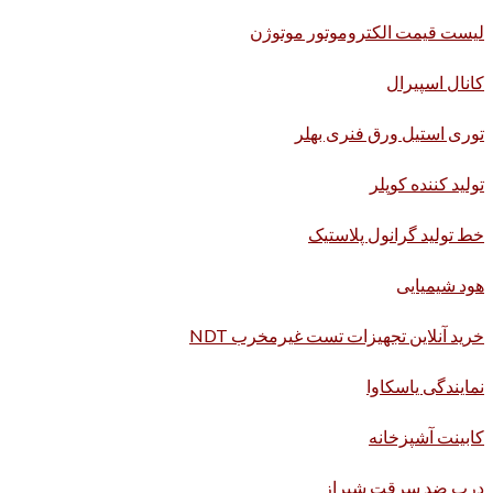
لیست قیمت الکتروموتور موتوژن
کانال اسپیرال
توری استیل ورق فنری بهلر
تولید کننده کوپلر
خط تولید گرانول پلاستیک
هود شیمیایی
خرید آنلاین تجهیزات تست غیرمخرب NDT
نمایندگی یاسکاوا
کابینت آشپزخانه
درب ضد سرقت شیراز