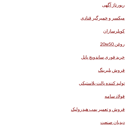
رپورتاژ آگهی
میکسر و خمیرگیر قنادی
کوپلرسازان
روغن 20w50
خرید فوری ساندویچ پانل
فروش بلبرینگ
تولید کننده پالت پلاستیکی
فولاد سامه
فروش و تعمیر پمپ هیدرولیک
دیدبان صنعت