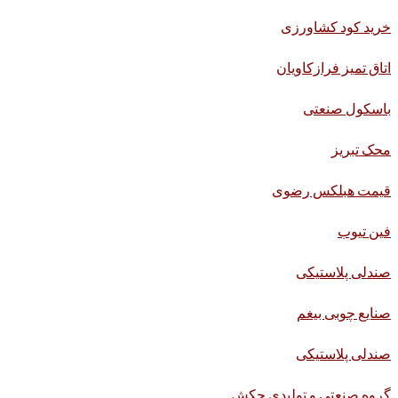
خرید کود کشاورزی
اتاق تمیز فرازکاویان
باسکول صنعتی
محک تبریز
قیمت هبلکس رضوی
فین تیوب
صندلی پلاستیکی
صنایع چوبی بیغم
صندلی پلاستیکی
گروه صنعتی و تولیدی چکش