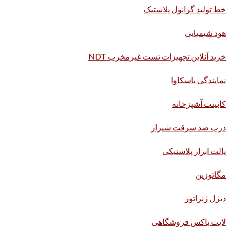
خط تولید گرانول پلاستیک
هود شیمیایی
خرید آنلاین تجهیزات تست غیرمخرب NDT
نمایندگی یاسکاوا
کابینت آشپزخانه
درب ضد سرقت شیراز
پالت ابزار پلاستیکی
مگاتوزین
دیزل ژنراتور
لایت باکس فروشگاهی