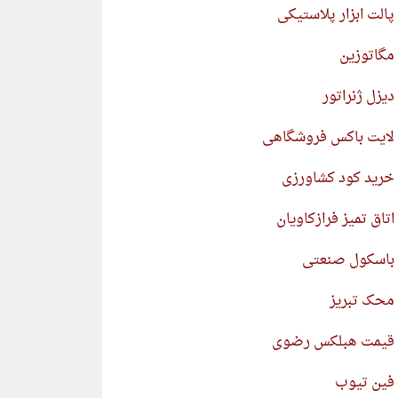
پالت ابزار پلاستیکی
مگاتوزین
دیزل ژنراتور
لایت باکس فروشگاهی
خرید کود کشاورزی
اتاق تمیز فرازکاویان
باسکول صنعتی
محک تبریز
قیمت هبلکس رضوی
فین تیوب