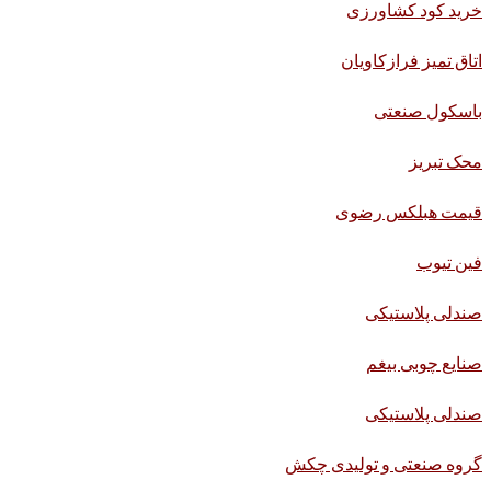
خرید کود کشاورزی
اتاق تمیز فرازکاویان
باسکول صنعتی
محک تبریز
قیمت هبلکس رضوی
فین تیوب
صندلی پلاستیکی
صنایع چوبی بیغم
صندلی پلاستیکی
گروه صنعتی و تولیدی چکش