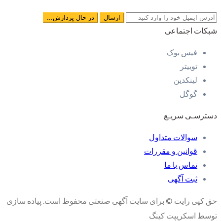
شبکات اجتماعی
فیس بوک
توییتر
لینکدین
گوگل
دسترسـی سریـع
سوالات متداول
قوانین و مقررات
تماس با ما
ثبت آگهی
حق کپی رایت © برای سایت آگهی صنعتی محفوظ است. پیاده سازی
توسط اسکریپت کینگ