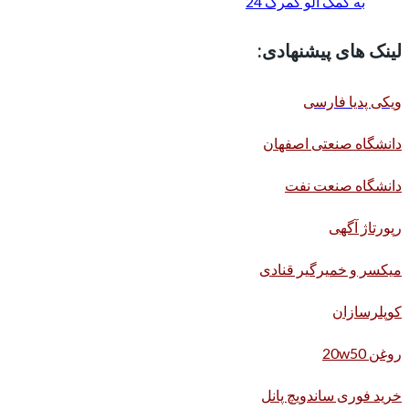
به کمک الو گمرک 24
لینک های پیشنهادی:
ویکی پدیا فارسی
دانشگاه صنعتی اصفهان
دانشگاه صنعت نفت
رپورتاژ آگهی
میکسر و خمیرگیر قنادی
کوپلرسازان
روغن 20w50
خرید فوری ساندویچ پانل