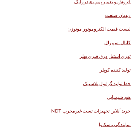
فروش و تعمیر پمپ هیدرولیک
دیدبان صنعت
لیست قیمت الکتروموتور موتوژن
کانال اسپیرال
توری استیل ورق فنری بهلر
تولید کننده کوپلر
خط تولید گرانول پلاستیک
هود شیمیایی
خرید آنلاین تجهیزات تست غیرمخرب NDT
نمایندگی یاسکاوا