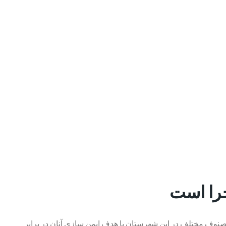
جرا است
ی در شهرستان افزود: واکسیناسیون شاغلان صنوف مختلف در این شهرستان با هدف ایمن سازی آنان در برابر