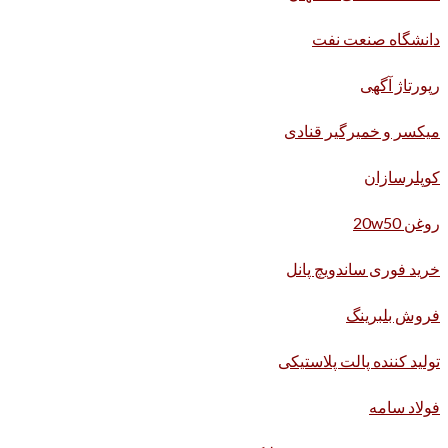
دانشگاه صنعت نفت
رپورتاژ آگهی
میکسر و خمیرگیر قنادی
کوپلرسازان
روغن 20w50
خرید فوری ساندویچ پانل
فروش بلبرینگ
تولید کننده پالت پلاستیکی
فولاد سامه