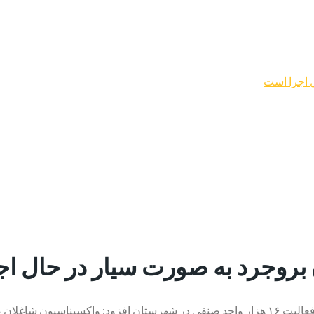
ل اجرا است
ن بروجرد به صورت سیار در حال ا
"حمید آزادبخت "روز سه شنبه در گفت و گو با خبرنگار ایرنا با اشاره به فعالیت ۱۶ هزار واحد صنف