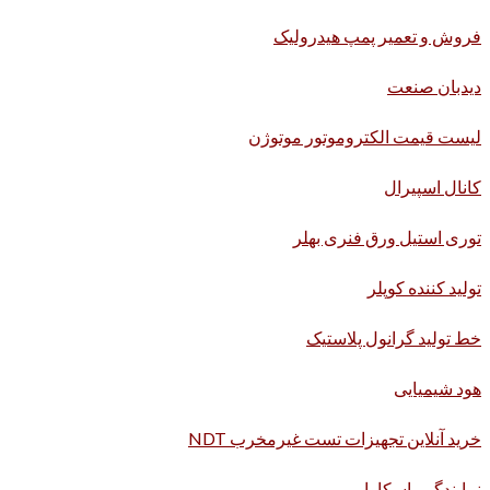
فروش و تعمیر پمپ هیدرولیک
دیدبان صنعت
لیست قیمت الکتروموتور موتوژن
کانال اسپیرال
توری استیل ورق فنری بهلر
تولید کننده کوپلر
خط تولید گرانول پلاستیک
هود شیمیایی
خرید آنلاین تجهیزات تست غیرمخرب NDT
نمایندگی یاسکاوا