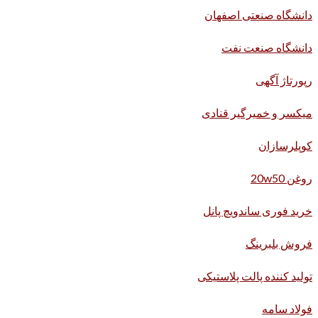
دانشگاه صنعتی اصفهان
دانشگاه صنعت نفت
رپورتاژ آگهی
میکسر و خمیرگیر قنادی
کوپلرسازان
روغن 20w50
خرید فوری ساندویچ پانل
فروش بلبرینگ
تولید کننده پالت پلاستیکی
فولاد سامه