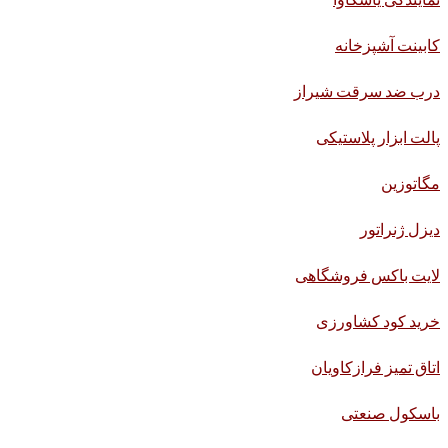
کابینت آشپزخانه
درب ضد سرقت شیراز
پالت ابزار پلاستیکی
مگاتوزین
دیزل ژنراتور
لایت باکس فروشگاهی
خرید کود کشاورزی
اتاق تمیز فرازکاویان
باسکول صنعتی