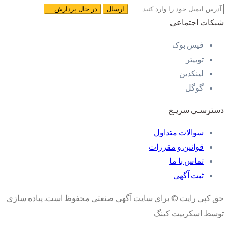
شبکات اجتماعی
فیس بوک
توییتر
لینکدین
گوگل
دسترسـی سریـع
سوالات متداول
قوانین و مقررات
تماس با ما
ثبت آگهی
حق کپی رایت © برای سایت آگهی صنعتی محفوظ است. پیاده سازی
توسط اسکریپت کینگ