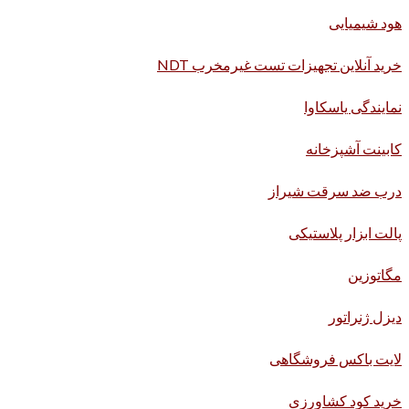
هود شیمیایی
خرید آنلاین تجهیزات تست غیرمخرب NDT
نمایندگی یاسکاوا
کابینت آشپزخانه
درب ضد سرقت شیراز
پالت ابزار پلاستیکی
مگاتوزین
دیزل ژنراتور
لایت باکس فروشگاهی
خرید کود کشاورزی