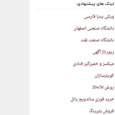
لینک های پیشنهادی:
ویکی پدیا فارسی
دانشگاه صنعتی اصفهان
دانشگاه صنعت نفت
رپورتاژ آگهی
میکسر و خمیرگیر قنادی
کوپلرسازان
روغن 20w50
خرید فوری ساندویچ پانل
فروش بلبرینگ