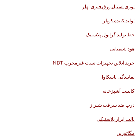
توری استیل ورق فنری بهلر
تولید کننده کوپلر
خط تولید گرانول پلاستیک
هود شیمیایی
خرید آنلاین تجهیزات تست غیرمخرب NDT
نمایندگی یاسکاوا
کابینت آشپزخانه
درب ضد سرقت شیراز
پالت ابزار پلاستیکی
مگاتوزین