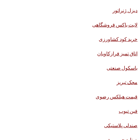
دیزل ژنراتور
لایت باکس فروشگاهی
خرید کود کشاورزی
اتاق تمیز فرازکاویان
باسکول صنعتی
محک تبریز
قیمت هبلکس رضوی
فین تیوب
صندلی پلاستیکی
صنایع چوبی بیغم