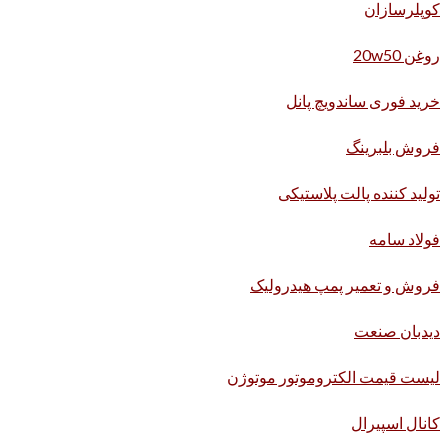
کوپلرسازان
روغن 20w50
خرید فوری ساندویچ پانل
فروش بلبرینگ
تولید کننده پالت پلاستیکی
فولاد سامه
فروش و تعمیر پمپ هیدرولیک
دیدبان صنعت
لیست قیمت الکتروموتور موتوژن
کانال اسپیرال