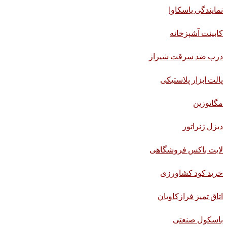
نمایندگی یاسکاوا
کابینت آشپزخانه
درب ضد سرقت شیراز
پالت ابزار پلاستیکی
مگاتوزین
دیزل ژنراتور
لایت باکس فروشگاهی
خرید کود کشاورزی
اتاق تمیز فرازکاویان
باسکول صنعتی