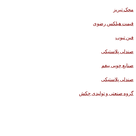
محک تبریز
قیمت هبلکس رضوی
فین تیوب
صندلی پلاستیکی
صنایع چوبی بیغم
صندلی پلاستیکی
گروه صنعتی و تولیدی چکش