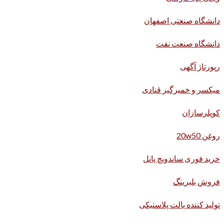
دانشگاه صنعتی اصفهان
دانشگاه صنعت نفت
رپورتاژ آگهی
میکسر و خمیرگیر قنادی
کوپلرسازان
روغن 20w50
خرید فوری ساندویچ پانل
فروش بلبرینگ
تولید کننده پالت پلاستیکی