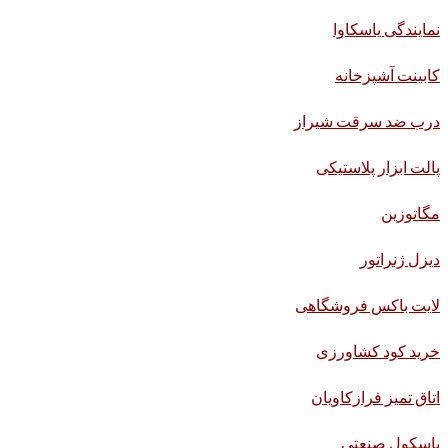
نمایندگی یاسکاوا
کابینت آشپزخانه
درب ضد سرقت شیراز
پالت ابزار پلاستیکی
مگاتوزین
دیزل ژنراتور
لایت باکس فروشگاهی
خرید کود کشاورزی
اتاق تمیز فرازکاویان
باسکول صنعتی