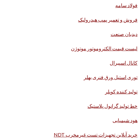
فولاد سامه
فروش و تعمیر پمپ هیدرولیک
دیدبان صنعت
لیست قیمت الکتروموتور موتوژن
کانال اسپیرال
توری استیل ورق فنری بهلر
تولید کننده کوپلر
خط تولید گرانول پلاستیک
هود شیمیایی
خرید آنلاین تجهیزات تست غیرمخرب NDT