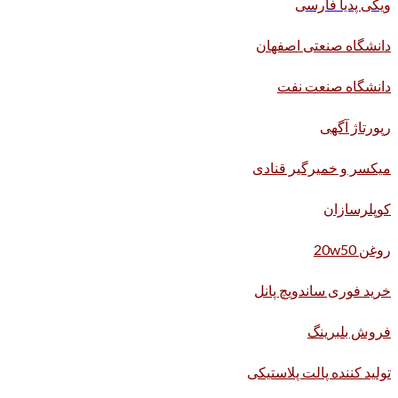
ویکی پدیا فارسی
دانشگاه صنعتی اصفهان
دانشگاه صنعت نفت
رپورتاژ آگهی
میکسر و خمیرگیر قنادی
کوپلرسازان
روغن 20w50
خرید فوری ساندویچ پانل
فروش بلبرینگ
تولید کننده پالت پلاستیکی