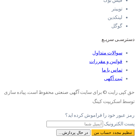
توییتر
لینکدین
گوگل
دسترسـی سریـع
سوالات متداول
قوانین و مقررات
تماس با ما
ثبت آگهی
حق کپی رایت © برای سایت آگهی صنعتی محفوظ است. پیاده سازی
توسط اسکریپت کینگ
رمز عبور خود را فراموش کرده اید؟
پست الکترونیک
تنظیم مجدد حساب من
در حال پردازش...