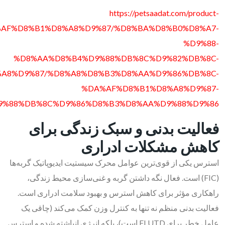
https://petsaadat.com/product-
DA%AF%D8%B1%D8%A8%D9%87/%D8%BA%D8%B0%D8%A7-
%D9%88-
%D8%AA%D8%B4%D9%88%DB%8C%D9%82%DB%8C-
A8%D9%87/%D8%A8%D8%B3%D8%AA%D9%86%DB%8C-
%DA%AF%D8%B1%D8%A8%D9%87-
9%88%DB%8C%D9%86%D8%B3%D8%AA%D9%88%D9%86/
فعالیت بدنی و سبک زندگی برای
کاهش مشکلات ادراری
استرس یکی از قوی‌ترین عوامل محرک سیستیت ایدیوپاتیک گربه‌ها
(FIC) است. فعال نگه داشتن گربه و غنی‌سازی محیط زندگی،
راهکاری مؤثر برای کاهش استرس و بهبود سلامت ادراری است.
فعالیت بدنی منظم نه تنها به کنترل وزن کمک می‌کند (چاقی یک
عامل خطر برای FLUTD است)، بلکه انرژی انباشته شده و استرس