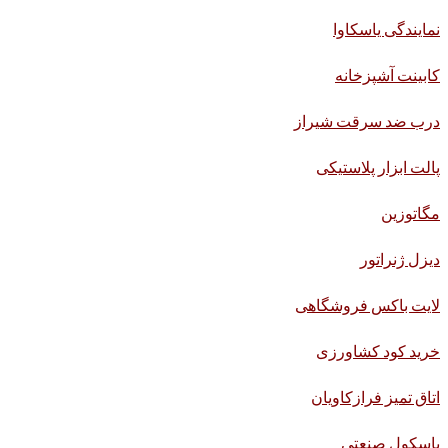
نمایندگی یاسکاوا
کابینت آشپزخانه
درب ضد سرقت شیراز
پالت ابزار پلاستیکی
مگاتوزین
دیزل ژنراتور
لایت باکس فروشگاهی
خرید کود کشاورزی
اتاق تمیز فرازکاویان
باسکول صنعتی