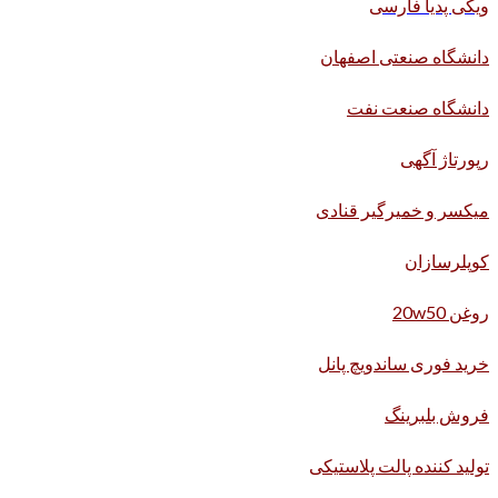
ویکی پدیا فارسی
دانشگاه صنعتی اصفهان
دانشگاه صنعت نفت
رپورتاژ آگهی
میکسر و خمیرگیر قنادی
کوپلرسازان
روغن 20w50
خرید فوری ساندویچ پانل
فروش بلبرینگ
تولید کننده پالت پلاستیکی