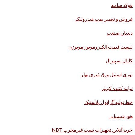
فولاد سامه
فروش و تعمیر پمپ هیدرولیک
دیدبان صنعت
لیست قیمت الکتروموتور موتوژن
کانال اسپیرال
توری استیل ورق فنری بهلر
تولید کننده کوپلر
خط تولید گرانول پلاستیک
هود شیمیایی
خرید آنلاین تجهیزات تست غیرمخرب NDT