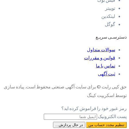
توییتر
لینکدین
گوگل
دسترسـی سریـع
سوالات متداول
قوانین و مقررات
تماس با ما
ثبت آگهی
حق کپی رایت © برای سایت آگهی صنعتی محفوظ است. پیاده سازی
توسط اسکریپت کینگ
رمز عبور خود را فراموش کرده اید؟
پست الکترونیک
تنظیم مجدد حساب من
در حال پردازش...