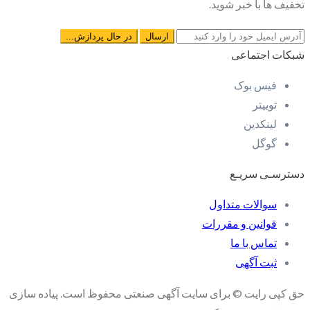
تخفیف ها با خبر شوید.
شبکات اجتماعی
فیس بوک
توییتر
لینکدین
گوگل
دسترسـی سریـع
سوالات متداول
قوانین و مقررات
تماس با ما
ثبت آگهی
حق کپی رایت © برای سایت آگهی صنعتی محفوظ است. پیاده سازی