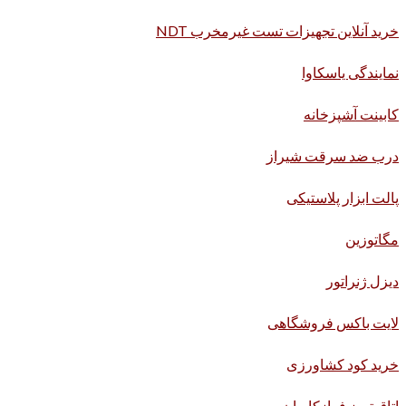
خرید آنلاین تجهیزات تست غیرمخرب NDT
نمایندگی یاسکاوا
کابینت آشپزخانه
درب ضد سرقت شیراز
پالت ابزار پلاستیکی
مگاتوزین
دیزل ژنراتور
لایت باکس فروشگاهی
خرید کود کشاورزی
اتاق تمیز فرازکاویان