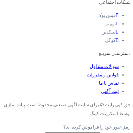
شبکات اجتماعی
فیس بوک
توییتر
لینکدین
گوگل
دسترسـی سریـع
سوالات متداول
قوانین و مقررات
تماس با ما
ثبت آگهی
حق کپی رایت © برای سایت آگهی صنعتی محفوظ است. پیاده سازی
توسط اسکریپت کینگ
رمز عبور خود را فراموش کرده اید؟