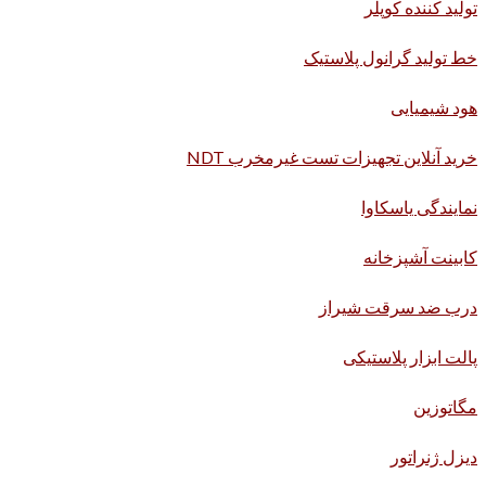
تولید کننده کوپلر
خط تولید گرانول پلاستیک
هود شیمیایی
خرید آنلاین تجهیزات تست غیرمخرب NDT
نمایندگی یاسکاوا
کابینت آشپزخانه
درب ضد سرقت شیراز
پالت ابزار پلاستیکی
مگاتوزین
دیزل ژنراتور