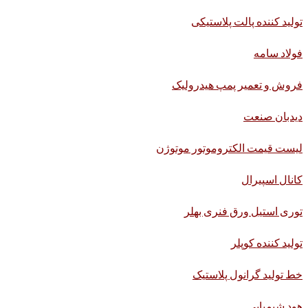
تولید کننده پالت پلاستیکی
فولاد سامه
فروش و تعمیر پمپ هیدرولیک
دیدبان صنعت
لیست قیمت الکتروموتور موتوژن
کانال اسپیرال
توری استیل ورق فنری بهلر
تولید کننده کوپلر
خط تولید گرانول پلاستیک
هود شیمیایی