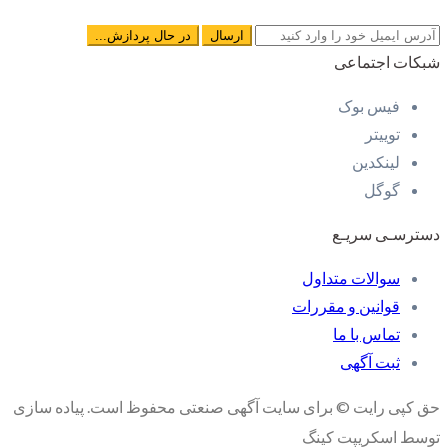
شبکات اجتماعی
فیس بوک
توییتر
لینکدین
گوگل
دسترسـی سریـع
سوالات متداول
قوانین و مقررات
تماس با ما
ثبت آگهی
حق کپی رایت © برای سایت آگهی صنعتی محفوظ است. پیاده سازی
توسط اسکریپت کینگ