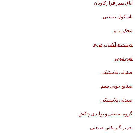
اتاق تمیز فرازکاویان
باسکول صنعتی
محک تبریز
قیمت هبلکس رضوی
فین تیوب
صندلی پلاستیکی
صنایع چوبی بیغم
صندلی پلاستیکی
گروه صنعتی و تولیدی چکش
تعمیر گیربکس صنعتی