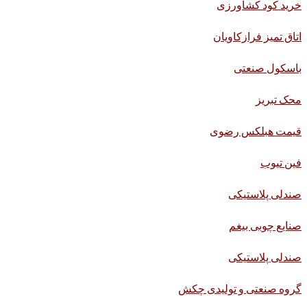
خرید کود کشاورزی
اتاق تمیز فرازکاویان
باسکول صنعتی
محک تبریز
قیمت هبلکس رضوی
فین تیوب
صندلی پلاستیکی
صنایع چوبی بیغم
صندلی پلاستیکی
گروه صنعتی و تولیدی چکش