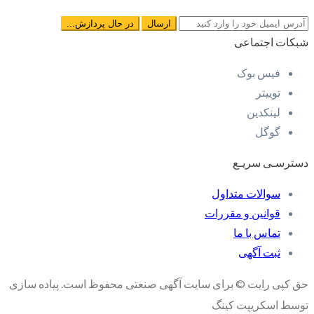
شبکات اجتماعی
فیس بوک
توییتر
لینکدین
گوگل
دسترسـی سریـع
سوالات متداول
قوانین و مقررات
تماس با ما
ثبت آگهی
حق کپی رایت © برای سایت آگهی صنعتی محفوظ است. پیاده سازی
توسط اسکریپت کینگ