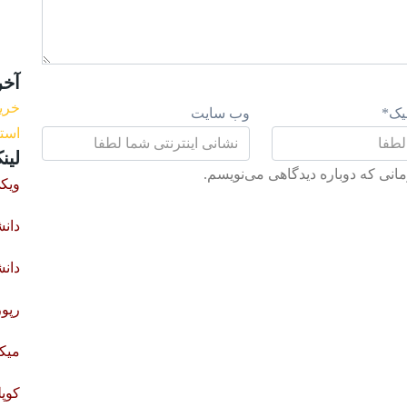
آخر
یک
*
وب سایت
استف
لین
انی که دوباره دیدگاهی می‌نویسم.
ویک
دان
دان
رپور
میک
کوپ