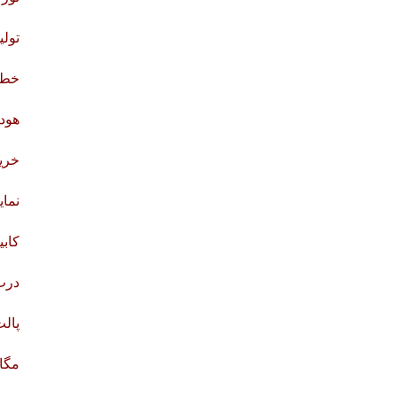
تولی
خط ت
هود
خرید
نمای
کابی
درب
پالت
مگا