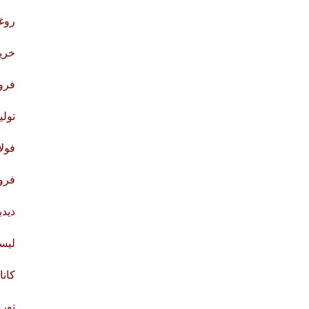
روغن 0
خرید
فرو
تولی
فولا
فرو
دید
لیس
کانا
تور