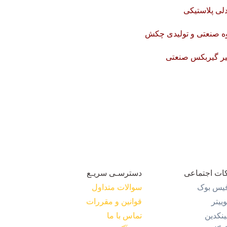
لی پلاستیکی
ه صنعتی و تولیدی چکش
یر گیربکس صنعتی
ات اجتماعی
دسترسـی سریـع
یس بوک
سوالات متداول
وییتر
قوانین و مقررات
ینکدین
تماس با ما