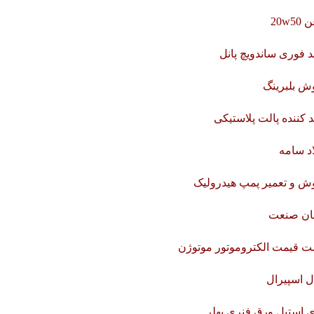
20w5
 فوری ساندویچ پانل
ش بلبرینگ
د کننده پالت پلاستیکی
د سامه
ش و تعمیر پمپ هیدرولیک
بان صنعت
ت قیمت الکتروموتور موتوژن
ل اسپیرال
ی استیل ورق فنری بهلر