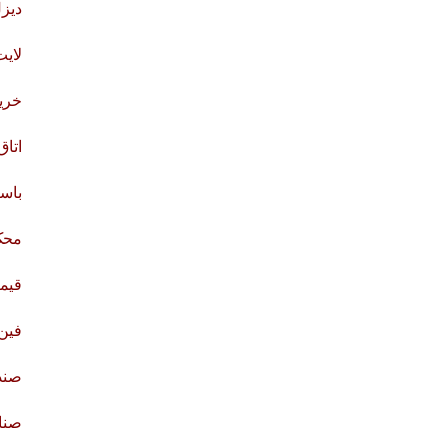
دیزل
لای
خری
اتاق
باس
محک
قیم
فین
صند
صنای