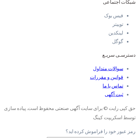
شبکات اجتماعی
فیس بوک
توییتر
لینکدین
گوگل
دسترسـی سریـع
سوالات متداول
قوانین و مقررات
تماس با ما
ثبت آگهی
حق کپی رایت © برای سایت آگهی صنعتی محفوظ است. پیاده سازی
توسط اسکریپت کینگ
رمز عبور خود را فراموش کرده اید؟