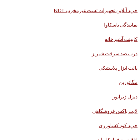
خرید آنلاین تجهیزات تست غیرمخرب NDT
نمایندگی یاسکاوا
کابینت آشپزخانه
درب ضد سرقت شیراز
پالت ابزار پلاستیکی
مگاتوزین
دیزل ژنراتور
لایت باکس فروشگاهی
خرید کود کشاورزی
اتاق تمیز فرازکاویان