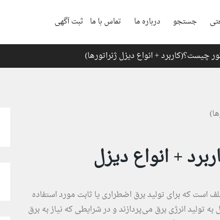
تی
جستجو
درباره ما
تماس با ما
ثبت آگهی
ور چیست؟(کاربرد + انواع دیزل ژنراتورها)
برد + انواع دیزل
 است که برای تولید برق اضطراری یا ثابت مورد استفاده
ل به تولید انرژی برق می‌پردازند و در شرایطی که نیاز به برق