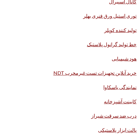
کانال اسپیرال
توری استیل ورق فنری بهلر
تولید کننده کوپلر
خط تولید گرانول پلاستیک
هود شیمیایی
خرید آنلاین تجهیزات تست غیرمخرب NDT
نمایندگی یاسکاوا
کابینت آشپزخانه
درب ضد سرقت شیراز
پالت ابزار پلاستیکی