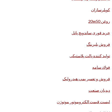
کوپلرسازان
روغن 20w50
خرید فوری ساندویچ پانل
فروش بلبرینگ
تولید کننده پالت پلاستیکی
فولاد سامه
فروش و تعمیر پمپ هیدرولیک
دیدبان صنعت
لیست قیمت الکتروموتور موتوژن