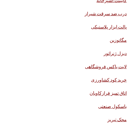
کابینت آشپزخانه
درب ضد سرقت شیراز
پالت ابزار پلاستیکی
مگاتوزین
دیزل ژنراتور
لایت باکس فروشگاهی
خرید کود کشاورزی
اتاق تمیز فرازکاویان
باسکول صنعتی
محک تبریز