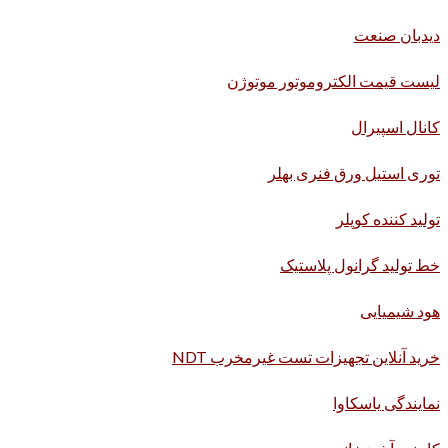
دیدبان صنعت
لیست قیمت الکتروموتور موتوژن
کانال اسپیرال
توری استیل ورق فنری بهلر
تولید کننده کوپلر
خط تولید گرانول پلاستیک
هود شیمیایی
خرید آنلاین تجهیزات تست غیرمخرب NDT
نمایندگی یاسکاوا