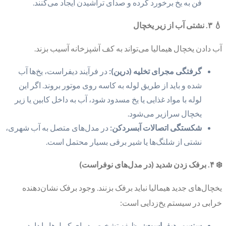
فن به یخ برخورد کرده و صدای تراشیدن ایجاد می‌کنند.
💧 ۳. نشتی آب از زیر یخچال
آب دادن یخچال هیمالیا می‌تواند به کف آشپزخانه آسیب بزند.
گرفتگی مجرای تخلیه (درین):
در فرآیند دیفراست، یخ‌ها آب
شده و باید از طریق لوله به کاسه روی موتور بروند. اگر این
لوله با مواد غذایی یا یخ مسدود شود، آب به داخل کابین یا زیر
یخچال سرازیر می‌شود.
شکستگی اتصالات آبسردکن:
در مدل‌های متصل به آب شهری،
نشتی از شلنگ‌ها یا شیر برقی بسیار محتمل است.
❄️ ۴. برفک زدن شدید (در مدل‌های نوفراست)
یخچال‌های جدید هیمالیا نباید برفک بزنند. وجود برفک نشان‌دهنده
خرابی در سیستم یخ‌زدایی است:
سنسور دیفراست:
وظیفه تشخیص دمای کویل‌ها را دارد.