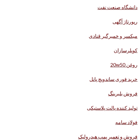
دانشگاه صنعت نفت
رپورتاژ آگهی
میکسر و خمیرگیر قنادی
کوپلرسازان
روغن 20w50
خرید فوری ساندویچ پانل
فروش بلبرینگ
تولید کننده پالت پلاستیکی
فولاد سامه
فروش و تعمیر پمپ هیدرولیک