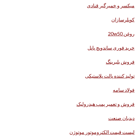
میکسر و خمیرگیر قنادی
کوپلرسازان
روغن 20w50
خرید فوری ساندویچ پانل
فروش بلبرینگ
تولید کننده پالت پلاستیکی
فولاد سامه
فروش و تعمیر پمپ هیدرولیک
دیدبان صنعت
لیست قیمت الکتروموتور موتوژن