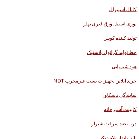
کانال اسپیرال
توری استیل ورق فنری بهلر
تولید کننده کوپلر
خط تولید گرانول پلاستیک
هود شیمیایی
خرید آنلاین تجهیزات تست غیرمخرب NDT
نمایندگی یاسکاوا
کابینت آشپزخانه
درب ضد سرقت شیراز
پالت ابزار پلاستیکی