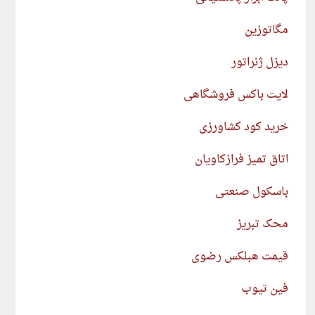
مگاتوزین
دیزل ژنراتور
لایت باکس فروشگاهی
خرید کود کشاورزی
اتاق تمیز فرازکاویان
باسکول صنعتی
محک تبریز
قیمت هبلکس رضوی
فین تیوب