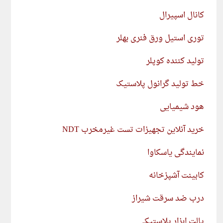
کانال اسپیرال
توری استیل ورق فنری بهلر
تولید کننده کوپلر
خط تولید گرانول پلاستیک
هود شیمیایی
خرید آنلاین تجهیزات تست غیرمخرب NDT
نمایندگی یاسکاوا
کابینت آشپزخانه
درب ضد سرقت شیراز
پالت ابزار پلاستیکی