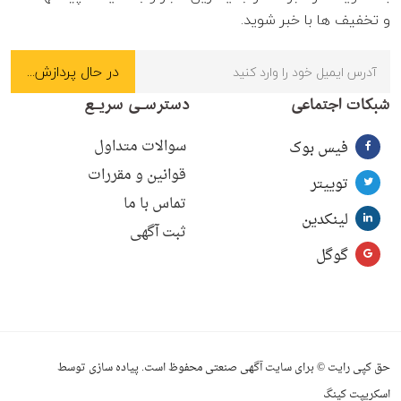
و تخفیف ها با خبر شوید.
شبکات اجتماعی
دسترسـی سریـع
سوالات متداول
فیس بوک
قوانین و مقررات
توییتر
تماس با ما
لینکدین
ثبت آگهی
گوگل
حق کپی رایت © برای سایت آگهی صنعتی محفوظ است. پیاده سازی توسط
اسکریپت کینگ