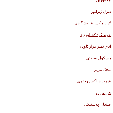
دیزل ژنراتور
لایت باکس فروشگاهی
خرید کود کشاورزی
اتاق تمیز فرازکاویان
باسکول صنعتی
محک تبریز
قیمت هبلکس رضوی
فین تیوب
صندلی پلاستیکی