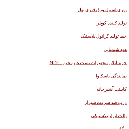
توری استیل ورق فنری بهلر
تولید کننده کوپلر
خط تولید گرانول پلاستیک
هود شیمیایی
خرید آنلاین تجهیزات تست غیرمخرب NDT
نمایندگی یاسکاوا
کابینت آشپزخانه
درب ضد سرقت شیراز
پالت ابزار پلاستیکی
مگاتوزین