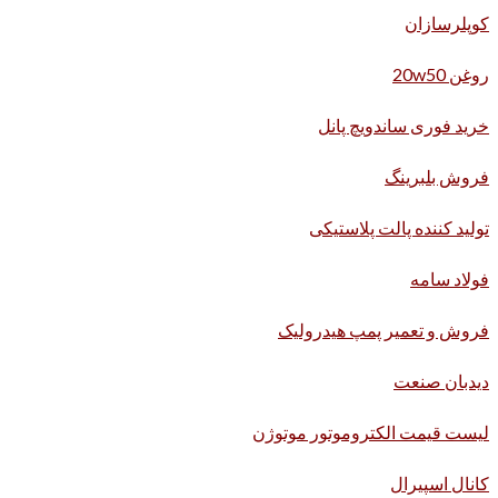
کوپلرسازان
روغن 20w50
خرید فوری ساندویچ پانل
فروش بلبرینگ
تولید کننده پالت پلاستیکی
فولاد سامه
فروش و تعمیر پمپ هیدرولیک
دیدبان صنعت
لیست قیمت الکتروموتور موتوژن
کانال اسپیرال