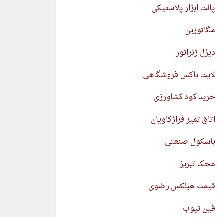
پالت ابزار پلاستیکی
مگاتوزین
دیزل ژنراتور
لایت باکس فروشگاهی
خرید کود کشاورزی
اتاق تمیز فرازکاویان
باسکول صنعتی
محک تبریز
قیمت هبلکس رضوی
فین تیوب