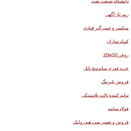
دانشگاه صنعت نفت
رپورتاژ آگهی
میکسر و خمیرگیر قنادی
کوپلرسازان
روغن 20w50
خرید فوری ساندویچ پانل
فروش بلبرینگ
تولید کننده پالت پلاستیکی
فولاد سامه
فروش و تعمیر پمپ هیدرولیک