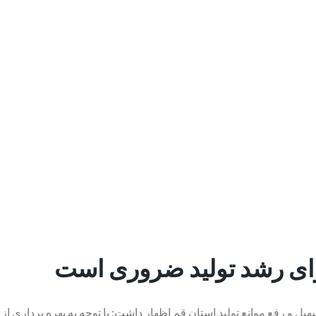
ی رشد تولید ضروری است
 و رفع موانع تولید استان قم اظهار داشت: با توجه به بهره برداری از 