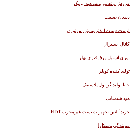
فروش و تعمیر پمپ هیدرولیک
دیدبان صنعت
لیست قیمت الکتروموتور موتوژن
کانال اسپیرال
توری استیل ورق فنری بهلر
تولید کننده کوپلر
خط تولید گرانول پلاستیک
هود شیمیایی
خرید آنلاین تجهیزات تست غیرمخرب NDT
نمایندگی یاسکاوا