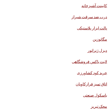
کابینت آشپزخانه
درب ضد سرقت شیراز
پالت ابزار پلاستیکی
مگاتوزین
دیزل ژنراتور
لایت باکس فروشگاهی
خرید کود کشاورزی
اتاق تمیز فرازکاویان
باسکول صنعتی
محک تبریز