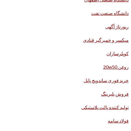
دانشگاه صنعت نفت
رپورتاژ آگهی
میکسر و خمیرگیر قنادی
کوپلرسازان
روغن 20w50
خرید فوری ساندویچ پانل
فروش بلبرینگ
تولید کننده پالت پلاستیکی
فولاد سامه