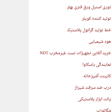
توری استیل ورق فنری بهلر
تولید کننده کوپلر
خط تولید گرانول پلاستیک
هود شیمیایی
خرید آنلاین تجهیزات تست غیرمخرب NDT
نمایندگی یاسکاوا
کابینت آشپزخانه
درب ضد سرقت شیراز
پالت ابزار پلاستیکی
مگاتوزین