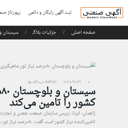
ثبت آگهی رایگان و دائمی
رپورتاژ صنع
صفحه اصلی
جزئیات بلاگ
سیستان و بلوچستان ۸۰درصد نیاز
0 دیدگاه ها
10/10/2021
Admin
س
کشور را تامین می‌کند
زاهدان- ایرنا- رییس سازمان صنعت، معدن و تجارت 