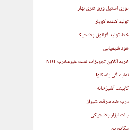
توری استیل ورق فنری بهلر
تولید کننده کوپلر
خط تولید گرانول پلاستیک
هود شیمیایی
خرید آنلاین تجهیزات تست غیرمخرب NDT
نمایندگی یاسکاوا
کابینت آشپزخانه
درب ضد سرقت شیراز
پالت ابزار پلاستیکی
مگاتوزین