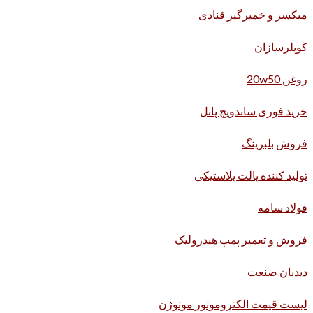
میکسر و خمیرگیر قنادی
کوپلرسازان
روغن 20w50
خرید فوری ساندویچ پانل
فروش بلبرینگ
تولید کننده پالت پلاستیکی
فولاد سامه
فروش و تعمیر پمپ هیدرولیک
دیدبان صنعت
لیست قیمت الکتروموتور موتوژن