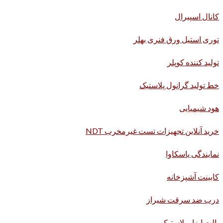
کانال اسپیرال
توری استیل ورق فنری بهلر
تولید کننده کوپلر
خط تولید گرانول پلاستیک
هود شیمیایی
خرید آنلاین تجهیزات تست غیرمخرب NDT
نمایندگی یاسکاوا
کابینت آشپزخانه
درب ضد سرقت شیراز
پالت ابزار پلاستیکی