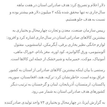
دلار اعلام و تصریح کرد: هدف صادراتی استان در هفت ماهه
سال‌جاری نه تنها محقق شده بلکه ۲ میلیون دلار هم بیشتر بوده و
نسبت به هدف جلو هستیم.
رییس سازمان صنعت، معدن و تجارت چهارمحال و بختیاری به
بیشترین کالاهای صادراتی استان در سال‌جاری اشاره کرد و افزود:
لوازم خانگی نظیر بخاری برقی، آبگرمکن، لباسشویی، مفتول
آلومنیومی، ورق گالوانیزه، کود اوره، مغز بادام، خوراک ماهی،
آمونیاک، موکت، خمیرمایه و شیرخشک از جمله این کالاها است.
رستمی با بیان اینکه بیشترین کالاهای صادراتی از استان به کشور
عراق بوده است، خاطرنشان کرد: ترکیه، هند، افغانستان، سوریه،
پاکستان، ارمنستان، آذربایجان، لبنان و گرجستان به ترتیب دیگر
کشورهای هدف صادراتی استان به شمار می رود.
به گزارش ایرنا، در چهارمحال و بختیاری ۷۴ واحد تولیدی صادرکننده