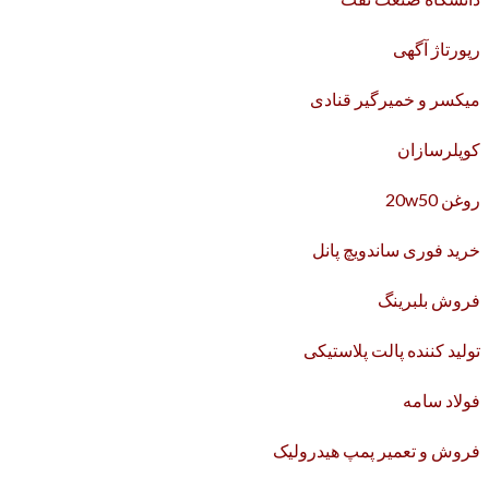
رپورتاژ آگهی
میکسر و خمیرگیر قنادی
کوپلرسازان
روغن 20w50
خرید فوری ساندویچ پانل
فروش بلبرینگ
تولید کننده پالت پلاستیکی
فولاد سامه
فروش و تعمیر پمپ هیدرولیک