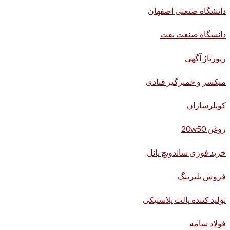
دانشگاه صنعتی اصفهان
دانشگاه صنعت نفت
رپورتاژ آگهی
میکسر و خمیرگیر قنادی
کوپلرسازان
روغن 20w50
خرید فوری ساندویچ پانل
فروش بلبرینگ
تولید کننده پالت پلاستیکی
فولاد سامه