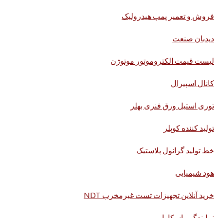
فروش و تعمیر پمپ هیدرولیک
دیدبان صنعت
لیست قیمت الکتروموتور موتوژن
کانال اسپیرال
توری استیل ورق فنری بهلر
تولید کننده کوپلر
خط تولید گرانول پلاستیک
هود شیمیایی
خرید آنلاین تجهیزات تست غیرمخرب NDT
نمایندگی یاسکاوا