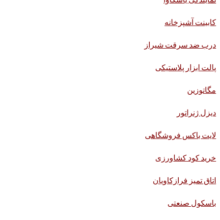
کابینت آشپزخانه
درب ضد سرقت شیراز
پالت ابزار پلاستیکی
مگاتوزین
دیزل ژنراتور
لایت باکس فروشگاهی
خرید کود کشاورزی
اتاق تمیز فرازکاویان
باسکول صنعتی