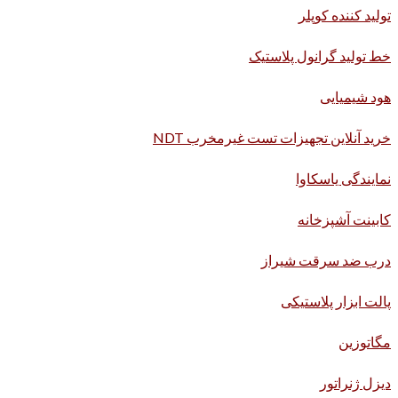
تولید کننده کوپلر
خط تولید گرانول پلاستیک
هود شیمیایی
خرید آنلاین تجهیزات تست غیرمخرب NDT
نمایندگی یاسکاوا
کابینت آشپزخانه
درب ضد سرقت شیراز
پالت ابزار پلاستیکی
مگاتوزین
دیزل ژنراتور