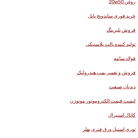
روغن 20w50
خرید فوری ساندویچ پانل
فروش بلبرینگ
تولید کننده پالت پلاستیکی
فولاد سامه
فروش و تعمیر پمپ هیدرولیک
دیدبان صنعت
لیست قیمت الکتروموتور موتوژن
کانال اسپیرال
توری استیل ورق فنری بهلر