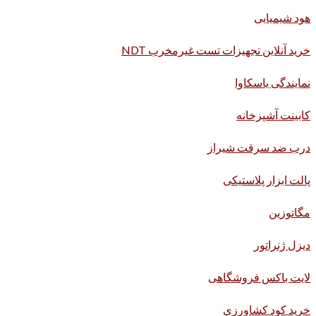
هود شیمیایی
خرید آنلاین تجهیزات تست غیرمخرب NDT
نمایندگی یاسکاوا
کابینت آشپزخانه
درب ضد سرقت شیراز
پالت ابزار پلاستیکی
مگاتوزین
دیزل ژنراتور
لایت باکس فروشگاهی
خرید کود کشاورزی