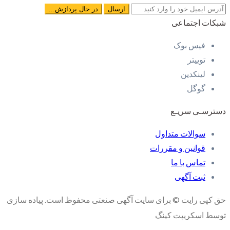
شبکات اجتماعی
فیس بوک
توییتر
لینکدین
گوگل
دسترسـی سریـع
سوالات متداول
قوانین و مقررات
تماس با ما
ثبت آگهی
حق کپی رایت © برای سایت آگهی صنعتی محفوظ است. پیاده سازی
توسط اسکریپت کینگ