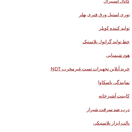
کانال اسپیرال
توری استیل ورق فنری بهلر
تولید کننده کوپلر
خط تولید گرانول پلاستیک
هود شیمیایی
خرید آنلاین تجهیزات تست غیرمخرب NDT
نمایندگی یاسکاوا
کابینت آشپزخانه
درب ضد سرقت شیراز
پالت ابزار پلاستیکی