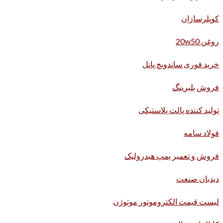
کوپلرسازان
روغن 20w50
خرید فوری ساندویچ پانل
فروش بلبرینگ
تولید کننده پالت پلاستیکی
فولاد سامه
فروش و تعمیر پمپ هیدرولیک
دیدبان صنعت
لیست قیمت الکتروموتور موتوژن