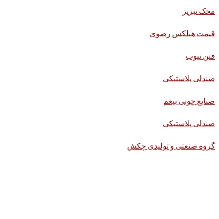
محک تبریز
قیمت هبلکس رضوی
فین تیوب
صندلی پلاستیکی
صنایع چوبی بیغم
صندلی پلاستیکی
گروه صنعتی و تولیدی چکش