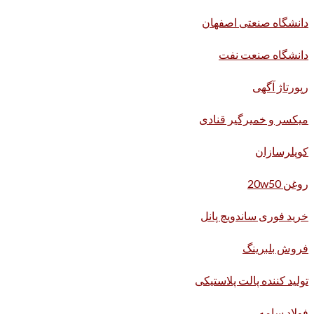
دانشگاه صنعتی اصفهان
دانشگاه صنعت نفت
رپورتاژ آگهی
میکسر و خمیرگیر قنادی
کوپلرسازان
روغن 20w50
خرید فوری ساندویچ پانل
فروش بلبرینگ
تولید کننده پالت پلاستیکی
فولاد سامه