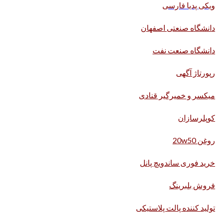
ویکی پدیا فارسی
دانشگاه صنعتی اصفهان
دانشگاه صنعت نفت
رپورتاژ آگهی
میکسر و خمیرگیر قنادی
کوپلرسازان
روغن 20w50
خرید فوری ساندویچ پانل
فروش بلبرینگ
تولید کننده پالت پلاستیکی