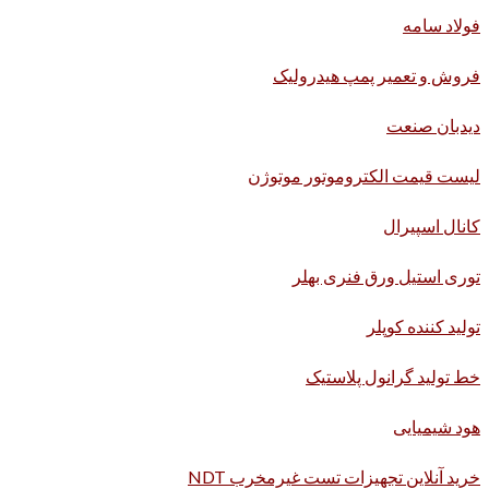
فولاد سامه
فروش و تعمیر پمپ هیدرولیک
دیدبان صنعت
لیست قیمت الکتروموتور موتوژن
کانال اسپیرال
توری استیل ورق فنری بهلر
تولید کننده کوپلر
خط تولید گرانول پلاستیک
هود شیمیایی
خرید آنلاین تجهیزات تست غیرمخرب NDT