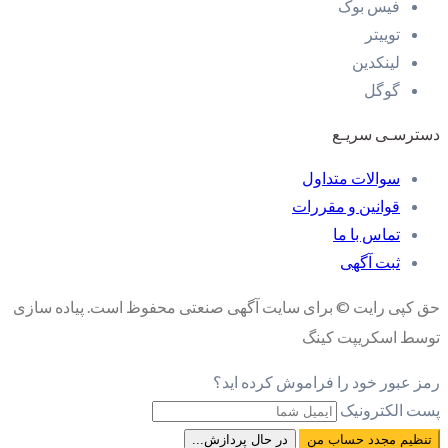
فیس بوک
توییتر
لینکدین
گوگل
دسترسـی سریـع
سوالات متداول
قوانین و مقررات
تماس با ما
ثبت آگهی
حق کپی رایت © برای سایت آگهی صنعتی محفوظ است. پیاده سازی
توسط اسکریپت کینگ
رمز عبور خود را فراموش کرده اید؟
پست الکترونیک
تنظیم مجدد حساب من
در حال پردازش...