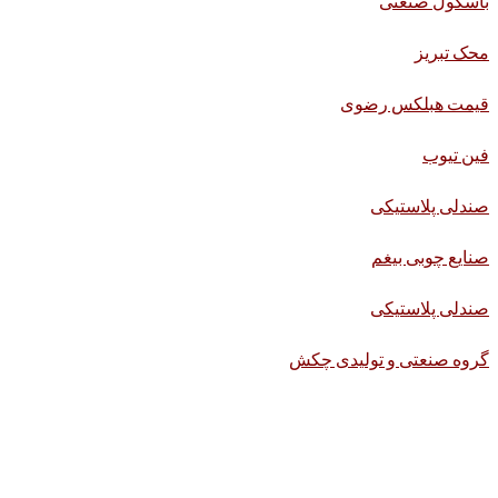
باسکول صنعتی
محک تبریز
قیمت هبلکس رضوی
فین تیوب
صندلی پلاستیکی
صنایع چوبی بیغم
صندلی پلاستیکی
گروه صنعتی و تولیدی چکش