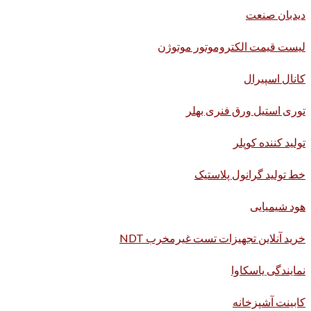
دیدبان صنعت
لیست قیمت الکتروموتور موتوژن
کانال اسپیرال
توری استیل ورق فنری بهلر
تولید کننده کوپلر
خط تولید گرانول پلاستیک
هود شیمیایی
خرید آنلاین تجهیزات تست غیرمخرب NDT
نمایندگی یاسکاوا
کابینت آشپزخانه