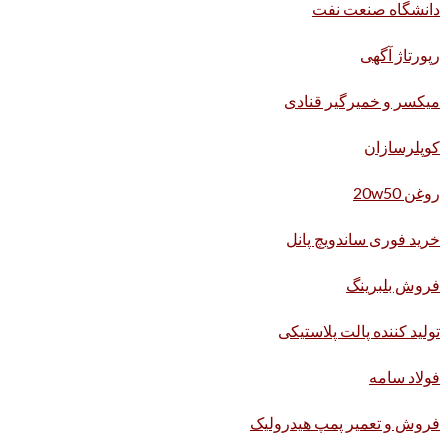
دانشگاه صنعت نفت
رپورتاژ آگهی
میکسر و خمیرگیر قنادی
کوپلرسازان
روغن 20w50
خرید فوری ساندویچ پانل
فروش بلبرینگ
تولید کننده پالت پلاستیکی
فولاد سامه
فروش و تعمیر پمپ هیدرولیک