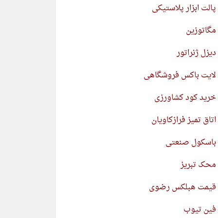
پالت ابزار پلاستیکی
مگاتوزین
دیزل ژنراتور
لایت باکس فروشگاهی
خرید کود کشاورزی
اتاق تمیز فرازکاویان
باسکول صنعتی
محک تبریز
قیمت هبلکس رضوی
فین تیوب