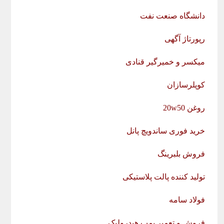
دانشگاه صنعت نفت
رپورتاژ آگهی
میکسر و خمیرگیر قنادی
کوپلرسازان
روغن 20w50
خرید فوری ساندویچ پانل
فروش بلبرینگ
تولید کننده پالت پلاستیکی
فولاد سامه
فروش و تعمیر پمپ هیدرولیک