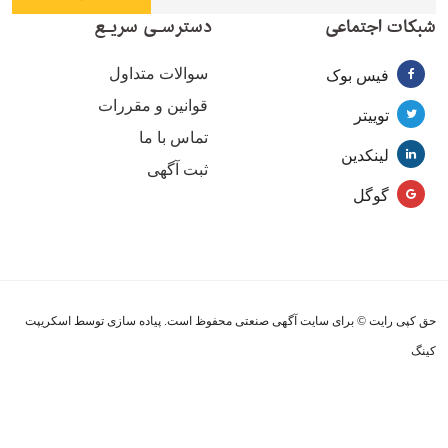
شبکات اجتماعی
دسترسـی سریـع
سوالات متداول
فیس بوک
قوانین و مقررات
توییتر
تماس با ما
لینکدین
ثبت آگهی
گوگل
حق کپی رایت © برای سایت آگهی صنعتی محفوظ است. پیاده سازی توسط اسکریپت
کینگ