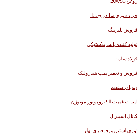
روغن 20w50
خرید فوری ساندویچ پانل
فروش بلبرینگ
تولید کننده پالت پلاستیکی
فولاد سامه
فروش و تعمیر پمپ هیدرولیک
دیدبان صنعت
لیست قیمت الکتروموتور موتوژن
کانال اسپیرال
توری استیل ورق فنری بهلر