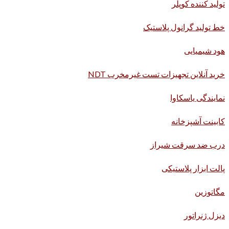
تولید کننده کوپلر
خط تولید گرانول پلاستیک
هود شیمیایی
خرید آنلاین تجهیزات تست غیرمخرب NDT
نمایندگی یاسکاوا
کابینت آشپزخانه
درب ضد سرقت شیراز
پالت ابزار پلاستیکی
مگاتوزین
دیزل ژنراتور