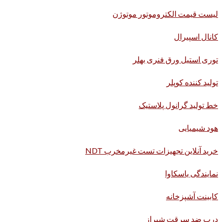
لیست قیمت الکتروموتور موتوژن
کانال اسپیرال
توری استیل ورق فنری بهلر
تولید کننده کوپلر
خط تولید گرانول پلاستیک
هود شیمیایی
خرید آنلاین تجهیزات تست غیرمخرب NDT
نمایندگی یاسکاوا
کابینت آشپزخانه
درب ضد سرقت شیراز