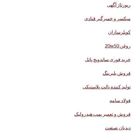
رپورتاژ آگهی
میکسر و خمیرگیر قنادی
کوپلرسازان
روغن 20w50
خرید فوری ساندویچ پانل
فروش بلبرینگ
تولید کننده پالت پلاستیکی
فولاد سامه
فروش و تعمیر پمپ هیدرولیک
دیدبان صنعت