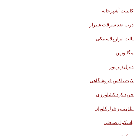
کابینت آشپزخانه
درب ضد سرقت شیراز
پالت ابزار پلاستیکی
مگاتوزین
دیزل ژنراتور
لایت باکس فروشگاهی
خرید کود کشاورزی
اتاق تمیز فرازکاویان
باسکول صنعتی