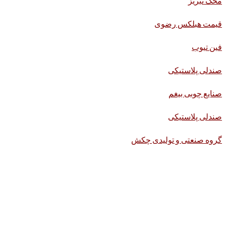
محک تبریز
قیمت هبلکس رضوی
فین تیوب
صندلی پلاستیکی
صنایع چوبی بیغم
صندلی پلاستیکی
گروه صنعتی و تولیدی چکش