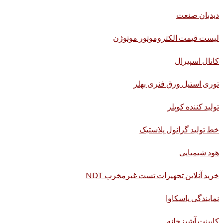
دیدبان صنعت
لیست قیمت الکتروموتور موتوژن
کانال اسپیرال
توری استیل ورق فنری بهلر
تولید کننده کوپلر
خط تولید گرانول پلاستیک
هود شیمیایی
خرید آنلاین تجهیزات تست غیرمخرب NDT
نمایندگی یاسکاوا
کابینت آشپزخانه