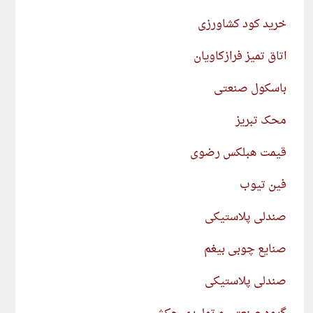
خرید کود کشاورزی
اتاق تمیز فرازکاویان
باسکول صنعتی
محک تبریز
قیمت هبلکس رضوی
فین تیوب
صندلی پلاستیکی
صنایع چوبی بیغم
صندلی پلاستیکی