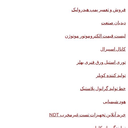
فروش و تعمیر پمپ هیدرولیک
دیدبان صنعت
لیست قیمت الکتروموتور موتوژن
کانال اسپیرال
توری استیل ورق فنری بهلر
تولید کننده کوپلر
خط تولید گرانول پلاستیک
هود شیمیایی
خرید آنلاین تجهیزات تست غیرمخرب NDT
نمایندگی یاسکاوا