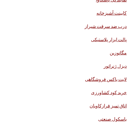
کابینت آشپزخانه
درب ضد سرقت شیراز
پالت ابزار پلاستیکی
مگاتوزین
دیزل ژنراتور
لایت باکس فروشگاهی
خرید کود کشاورزی
اتاق تمیز فرازکاویان
باسکول صنعتی