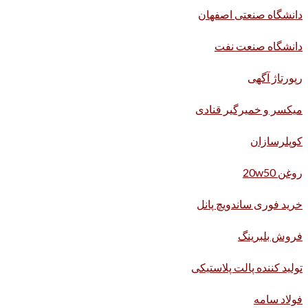
دانشگاه صنعتی اصفهان
دانشگاه صنعت نفت
رپورتاژ آگهی
میکسر و خمیرگیر قنادی
کوپلرسازان
روغن 20w50
خرید فوری ساندویچ پانل
فروش بلبرینگ
تولید کننده پالت پلاستیکی
فولاد سامه